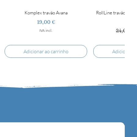
Komplex travão Avana
RollLine travão super
jum
Preço
19,00 €
Preço n
24,00 €
IVA incl.
IVA in
Adicionar ao carrinho
Adicionar a
RollLine travão standart Rosa
RollLine Mistral
RollLine Abec 1
Komplex Tango
RollLine Ice
RollLine travão 
RollLine Pr
RollLine V
Komplex 
RollLine