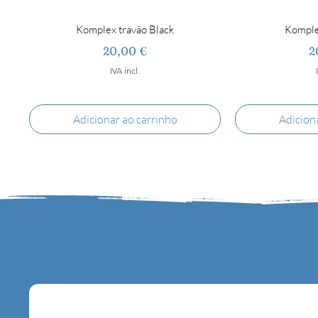
Komplex travão Black
Komple
Preço
P
20,00 €
2
IVA incl.
Adicionar ao carrinho
Adicion
RollLine travão super-profissional Ambar
RollLine Abec 9 Speed Max
Komplex Silver 016
RollLine Variant M
Komplex Red Gt
RollLine travã
RollLine A
Roll
Komp
Rol