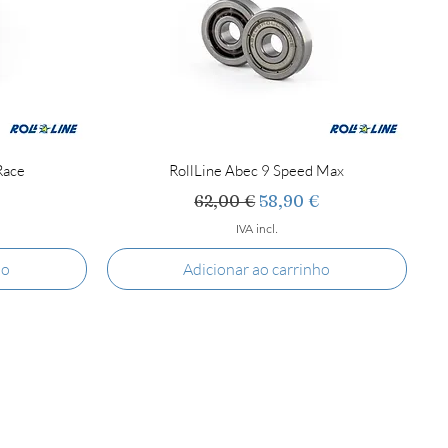
Race
RollLine Abec 9 Speed Max
promocional
Preço normal
Preço promocional
62,00 €
58,90 €
IVA incl.
ho
Adicionar ao carrinho