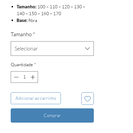
Tamanho:
100 – 110 – 120 – 130 –
140 – 150 – 160 – 170
Base:
fibra
Amortecedores:
borracha
Tamanho
*
Pontes:
fibra com eixos em aço
Travões:
cinza (standard)
Selecionar
Quantidade
*
Adicionar ao carrinho
Comprar