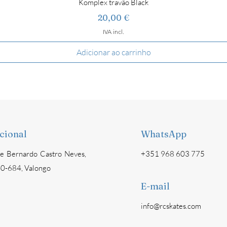
Komplex travão Black
Preço
20,00 €
IVA incl.
Adicionar ao carrinho
ucional
WhatsApp
e Bernardo Castro Neves,
+351 968 603 775
0-684, Valongo
E-mail
info@rcskates.com