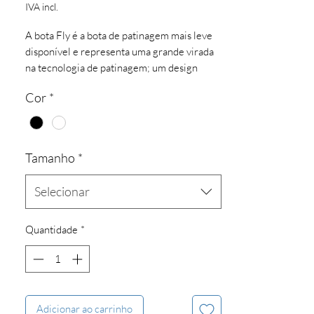
IVA incl.
A bota Fly é a bota de patinagem mais leve
disponível e representa uma grande virada
na tecnologia de patinagem; um design
ultramoderno para os patinadores que
Cor
*
gostam de vencer.
Tamanho
*
Selecionar
Quantidade
*
Adicionar ao carrinho