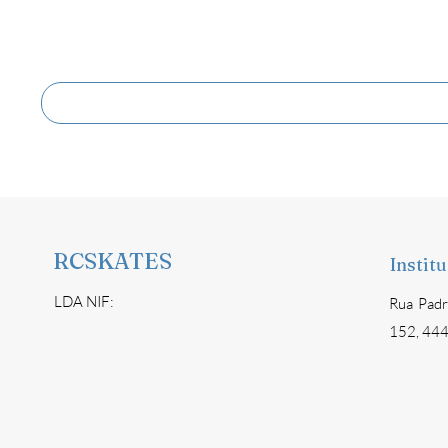
RCSKATES
Instit
LDA NIF:
Rua Padr
152, 444